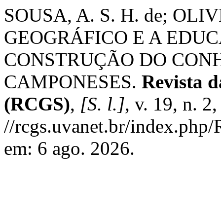
SOUSA, A. S. H. de; OLI
GEOGRÁFICO E A EDU
CONSTRUÇÃO DO CONH
CAMPONESES.
Revista d
(RCGS)
,
[S. l.]
, v. 19, n. 
//rcgs.uvanet.br/index.php
em: 6 ago. 2026.