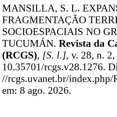
MANSILLA, S. L. EXPA
FRAGMENTAÇÃO TERRI
SOCIOESPACIAIS NO G
TUCUMÁN.
Revista da C
(RCGS)
,
[S. l.]
, v. 28, n. 
10.35701/rcgs.v28.1276. D
//rcgs.uvanet.br/index.php
em: 8 ago. 2026.