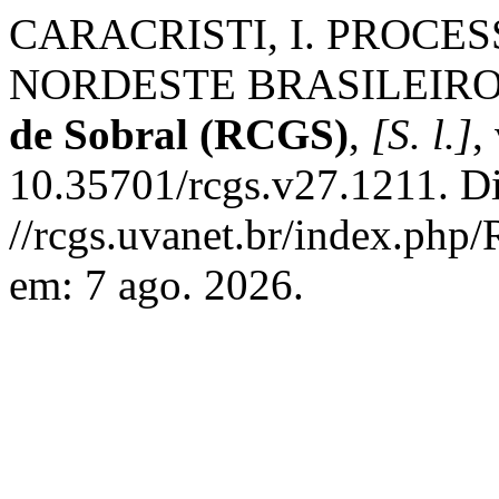
CARACRISTI, I. PROCE
NORDESTE BRASILEIR
de Sobral (RCGS)
,
[S. l.]
,
10.35701/rcgs.v27.1211. D
//rcgs.uvanet.br/index.php
em: 7 ago. 2026.