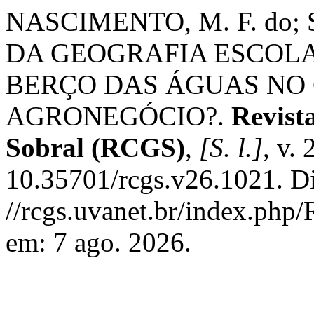
NASCIMENTO, M. F. do; 
DA GEOGRAFIA ESCOLA
BERÇO DAS ÁGUAS NO
AGRONEGÓCIO?.
Revist
Sobral (RCGS)
,
[S. l.]
, v.
10.35701/rcgs.v26.1021. D
//rcgs.uvanet.br/index.php
em: 7 ago. 2026.