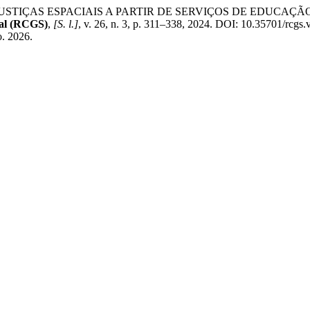
(IN)JUSTIÇAS ESPACIAIS A PARTIR DE SERVIÇOS DE EDU
ral (RCGS)
,
[S. l.]
, v. 26, n. 3, p. 311–338, 2024. DOI: 10.35701/rcgs
o. 2026.