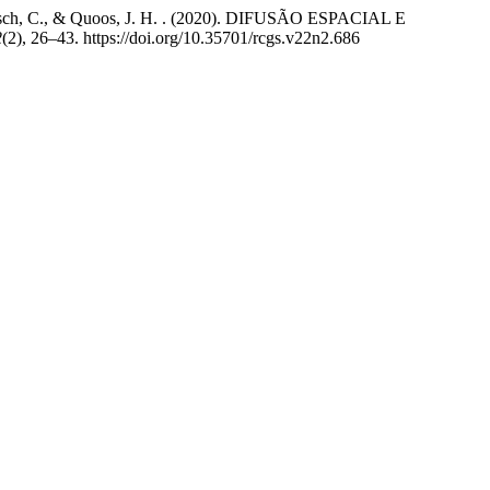
 ., Petsch, C., & Quoos, J. H. . (2020). DIFUSÃO ESPACIAL E
2
(2), 26–43. https://doi.org/10.35701/rcgs.v22n2.686