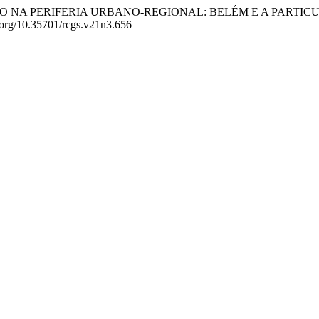
LIZAÇÃO NA PERIFERIA URBANO-REGIONAL: BELÉM E A P
i.org/10.35701/rcgs.v21n3.656