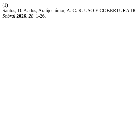
(1)
Santos, D. A. dos; Araújo Júnior, A. C. R. USO E COBERTU
Sobral
2026
,
28
, 1-26.