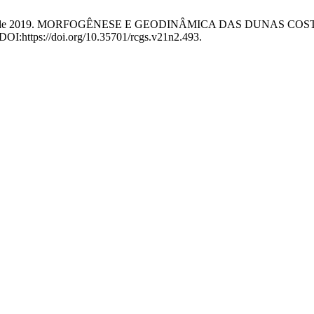
arvalho, A.M. de 2019. MORFOGÊNESE E GEODINÂMICA DAS DU
. DOI:https://doi.org/10.35701/rcgs.v21n2.493.