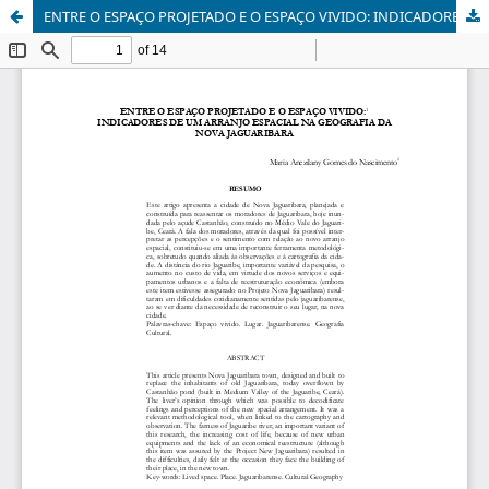
ENTRE O ESPAÇO PROJETADO E O ESPAÇO VIVIDO: INDICADORES DE UM ARRANJO ESPACIAL NA GEOGRAFIA DA NOVA JAGUARIBARA