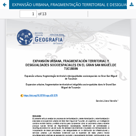
EXPANSÃO URBANA, FRAGMENTAÇÃO TERRITORIAL E DESIGUALDADES SOCIOESPACIAIS NO GRAN SAN MIGUEL DE TUCUMÁN