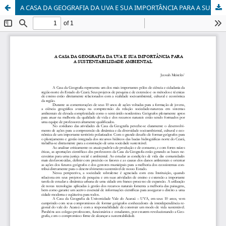
A CASA DA GEOGRAFIA DA UVA E SUA IMPORTÂNCIA PARA A SUSTENTABILIDADE AMBIENTAL